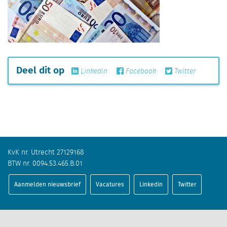
Deel dit op
Linkedin
Facebook
Twitter
KvK nr. Utrecht 27129168
BTW nr. 0094.53.465.B.01
Aanmelden nieuwsbrief
Vacatures
Linkedin
Twitter