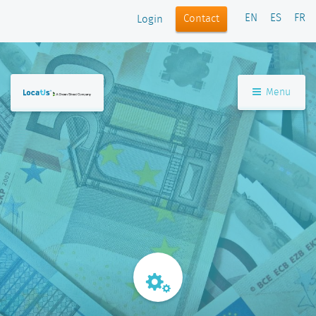
EN
ES
FR
Contact
Login
Menu