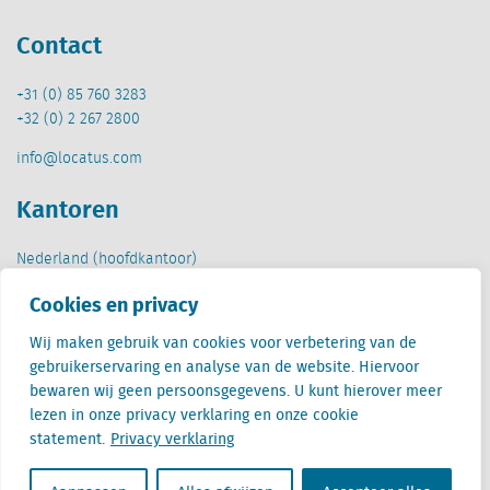
Contact
+31 (0) 85 760 3283
+32 (0) 2 267 2800
info@locatus.com
Kantoren
Nederland (hoofdkantoor)
Creative Valley
Cookies en privacy
Stationsplein 32
3511 ED Utrecht
Wij maken gebruik van cookies voor verbetering van de
gebruikerservaring en analyse van de website. Hiervoor
België
bewaren wij geen persoonsgegevens. U kunt hierover meer
Cantersteen 47
lezen in onze privacy verklaring en onze cookie
1000 Brussel
statement.
Privacy verklaring