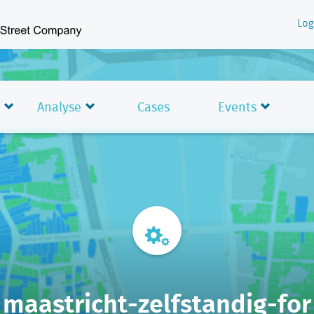
Log
Analyse
Cases
Events
maastricht-zelfstandig-for