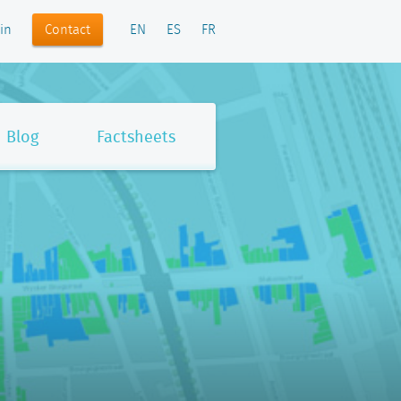
Contact
in
EN
ES
FR
Blog
Factsheets