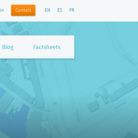
Contact
in
EN
ES
FR
Blog
Factsheets