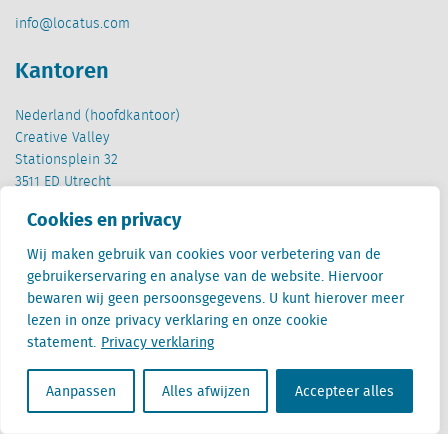
info@locatus.com
Kantoren
Nederland (hoofdkantoor)
Creative Valley
Stationsplein 32
3511 ED Utrecht
Cookies en privacy
België
Cantersteen 47
Wij maken gebruik van cookies voor verbetering van de
1000 Brussel
gebruikerservaring en analyse van de website. Hiervoor
bewaren wij geen persoonsgegevens. U kunt hierover meer
lezen in onze privacy verklaring en onze cookie
statement.
Privacy verklaring
Aanpassen
Alles afwijzen
Accepteer alles
Locatus B.V. and Locatus Belgie B.V. are wholly-owned subsidiaries of Green Street
Advisors, LLC. While Green Street offers some regulated products and services, global
Research, Data and Analytics products along with Green Street’s global News