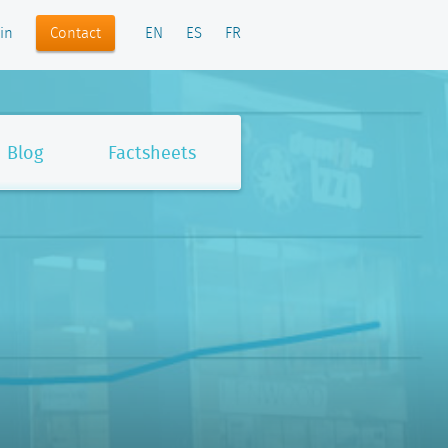
Contact
in
EN
ES
FR
Blog
Factsheets