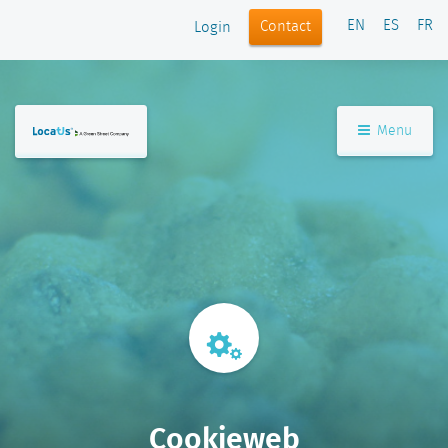
EN
ES
FR
Contact
Login
Menu
Cookieweb