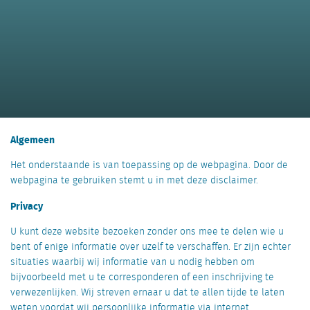
Algemeen
Het onderstaande is van toepassing op de webpagina. Door de
webpagina te gebruiken stemt u in met deze disclaimer.
Privacy
U kunt deze website bezoeken zonder ons mee te delen wie u
bent of enige informatie over uzelf te verschaffen. Er zijn echter
situaties waarbij wij informatie van u nodig hebben om
bijvoorbeeld met u te corresponderen of een inschrijving te
verwezenlijken. Wij streven ernaar u dat te allen tijde te laten
weten voordat wij persoonlijke informatie via internet