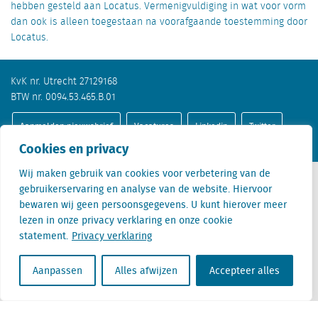
hebben gesteld aan Locatus. Vermenigvuldiging in wat voor vorm
dan ook is alleen toegestaan na voorafgaande toestemming door
Locatus.
KvK nr. Utrecht 27129168
BTW nr. 0094.53.465.B.01
Aanmelden nieuwsbrief
Vacatures
Linkedin
Twitter
Cookies en privacy
Wij maken gebruik van cookies voor verbetering van de
gebruikerservaring en analyse van de website. Hiervoor
bewaren wij geen persoonsgegevens. U kunt hierover meer
Contact
lezen in onze privacy verklaring en onze cookie
statement.
Privacy verklaring
+31 (0) 85 760 3283
+32 (0) 2 267 2800
Aanpassen
Alles afwijzen
Accepteer alles
info@locatus.com