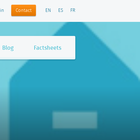
Contact
in
EN
ES
FR
Blog
Factsheets