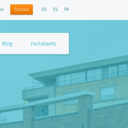
Contact
in
EN
ES
FR
Blog
Factsheets