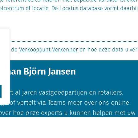
elcentrum of locatie. De Locatus database vormt daarbij
 over de
Verkooppunt Verkenner
en hoe deze data u ver
g aan Björn Jansen
eert al jaren vastgoedpartijen en retailers.
ngs of vertelt via Teams meer over ons online
 over hoe onze experts u kunnen helpen met uw
en. Of het nu gaat om retail,
n of kantoren.