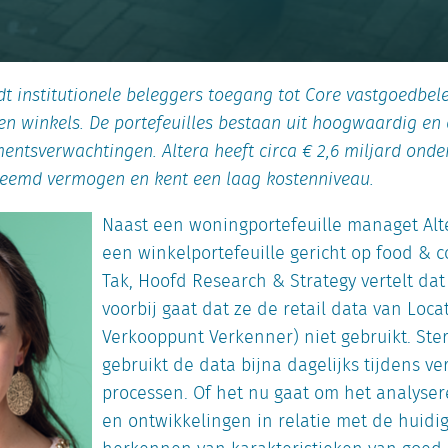
dt institutionele beleggers toegang tot Core vastgoedbel
en winkels. De portefeuilles bestaan uit hoogwaardig e
entsverwachtingen. Altera heeft circa € 2,6 miljard ond
reemd vermogen en kent een laag kostenniveau.
Naast een woningportefeuille managet Alt
een winkelportefeuille gericht op food & c
Tak, Hoofd Research & Strategy vertelt da
voorbij gaat dat ze de retail data van Loca
Verkooppunt Verkenner) niet gebruikt. Ster
gebruikt de data bijna dagelijks tijdens ve
processen. Of het nu gaat om het analyse
en ontwikkelingen in relatie met de huidig