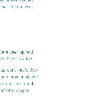
ghstreet locaties.
et feit dat veel
edere keer op pad.
ht Ellen Tak toe.
a, want het is toch
unnen er geen goede
 data vind ik dat
 afzetten tegen