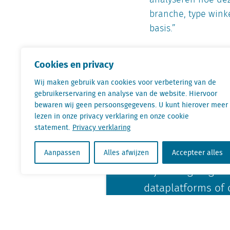
branche, type wink
basis.”
Cookies en privacy
Wilt u meer weten
Wij maken gebruik van cookies voor verbetering van de
gebruikerservaring en analyse van de website. Hiervoor
bewaren wij geen persoonsgegevens. U kunt hierover meer
Stel uw vraa
lezen in onze privacy verklaring en onze cookie
statement.
Privacy verklaring
Björn Jansen advis
Aanpassen
Alles afwijzen
Accepteer alles
Hij komt graag la
dataplatforms of
locatie vraagstukk
woningbouwplanne