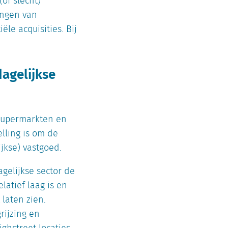
of slecht)
engen van
le acquisities. Bij
dagelijkse
e supermarkten en
elling is om de
jkse) vastgoed.
agelijkse sector de
latief laag is en
laten zien.
rijzing en