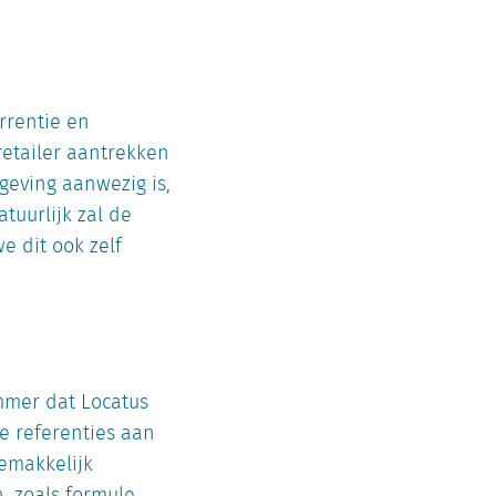
rrentie en
retailer aantrekken
geving aanwezig is,
tuurlijk zal de
e dit ook zelf
ammer dat Locatus
de referenties aan
gemakkelijk
, zoals formule,