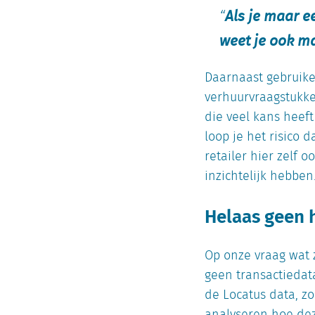
Als je maar e
weet je ook m
Daarnaast gebruike
verhuurvraagstukken
die veel kans heef
loop je het risico 
retailer hier zelf 
inzichtelijk hebben
Helaas geen 
Op onze vraag wat z
geen transactiedata
de Locatus data, zo
analyseren hoe dez