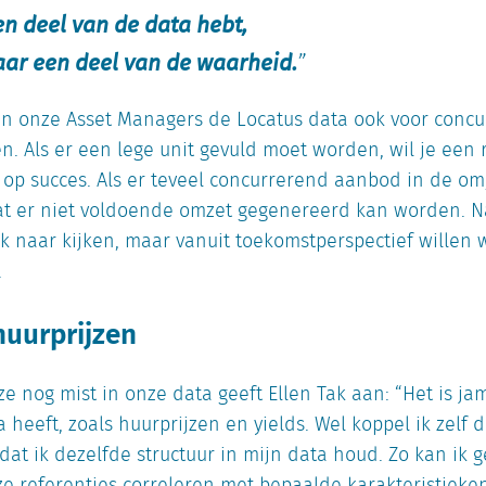
en deel van de data hebt,
aar een deel van de waarheid.
n onze Asset Managers de Locatus data ook voor concu
. Als er een lege unit gevuld moet worden, wil je een 
t op succes. Als er teveel concurrerend aanbod in de om
dat er niet voldoende omzet gegenereerd kan worden. Na
ook naar kijken, maar vanuit toekomstperspectief willen w
.
huurprijzen
e nog mist in onze data geeft Ellen Tak aan: “Het is j
 heeft, zoals huurprijzen en yields. Wel koppel ik zelf 
dat ik dezelfde structuur in mijn data houd. Zo kan ik 
e referenties correleren met bepaalde karakteristieken