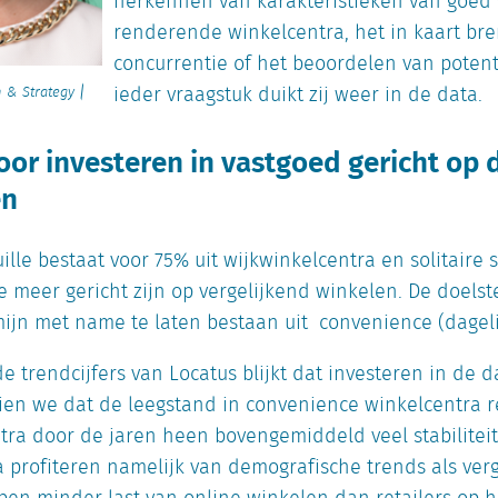
herkennen van karakteristieken van goed (
renderende winkelcentra, het in kaart br
concurrentie of het beoordelen van potentië
ieder vraagstuk duikt zij weer in de data.
h & Strategy |
voor investeren in vastgoed gericht op 
en
ille bestaat voor 75% uit wijkwinkelcentra en solitair
e meer gericht zijn op vergelijkend winkelen. De doelst
rmijn met name te laten bestaan uit convenience (dageli
 de trendcijfers van Locatus blijkt dat investeren in de d
zien we dat de leegstand in convenience winkelcentra re
tra door de jaren heen bovengemiddeld veel stabiliteit 
 profiteren namelijk van demografische trends als verg