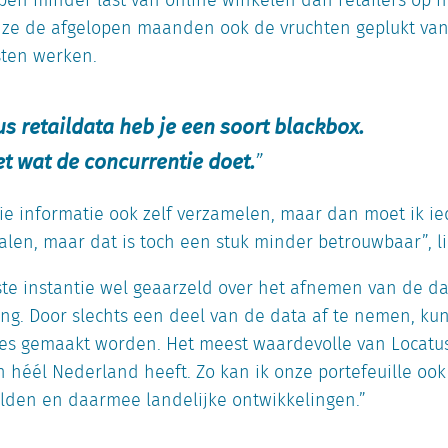
en minder last van online winkelen dan retailers op hi
e de afgelopen maanden ook de vruchten geplukt van h
ten werken.
s retaildata heb je een soort blackbox.
et wat de concurrentie doet.
die informatie ook zelf verzamelen, maar dan moet ik i
alen, maar dat is toch een stuk minder betrouwbaar”, lic
te instantie wel geaarzeld over het afnemen van de dat
ring. Door slechts een deel van de data af te nemen, k
es gemaakt worden. Het meest waardevolle van Locatus
n héél Nederland heeft. Zo kan ik onze portefeuille ook
lden en daarmee landelijke ontwikkelingen.”