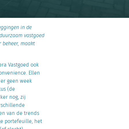
eggingen in de
n duurzaam vastgoed
er beheer, maakt
era Vastgoed ook
onvenience. Ellen
t er geen week
tus (de
ker nog, zij
rschillende
ren van de trends
e portefeuille, het