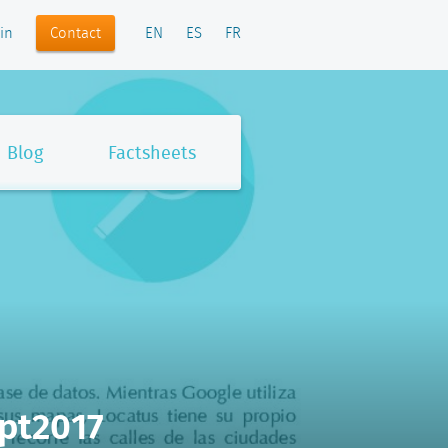
Contact
in
EN
ES
FR
Blog
Factsheets
pt2017