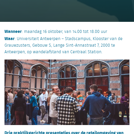
Wanneer
: maandag 16 oktober, van 14.00 tot 18.00 uur
Waar
: Universiteit Antwerpen – Stadscampus, Klooster van de
Grauwzusters, Gebouw S, Lange Sint-Annastraat 7, 2000 te
Antwerpen, op wandelafstand van Centraal Station.
Drie praktijkgerichte presentaties over de retailomgeving van