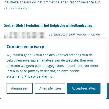
logistieke spelers dwingt om flexibeler en responsiever te zijn
dan ooit tevoren.
Gertjan Slob | Evoluties in het Belgische winkellandschap
Gertjan Slob gaat verder in op de
opmerkelijke ontwikkelingen in de
Belgische retailmarkt. Hoe zien we
Cookies en privacy
de centrumgebieden veranderen?
Wij maken gebruik van cookies voor verbetering van de
Welke verschuivingen zien we in de
gebruikerservaring en analyse van de website. Hiervoor
mix van handelspanden, diensten
bewaren wij geen persoonsgegevens. U kunt hierover meer
en leegstand?
lezen in onze privacy verklaring en onze cookie
statement.
Privacy verklaring
Aanpassen
Alles afwijzen
Accepteer alles
KvK nr. Utrecht 27129168
BTW nr. 0094.53.465.B.01
Aanmelden nieuwsbrief
Vacatures
Linkedin
Twitter