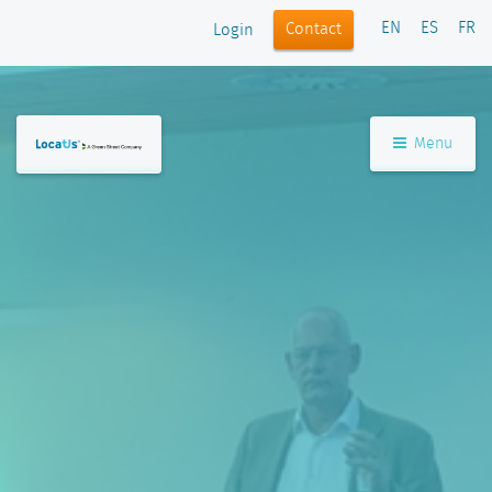
EN
ES
FR
Contact
Login
Menu