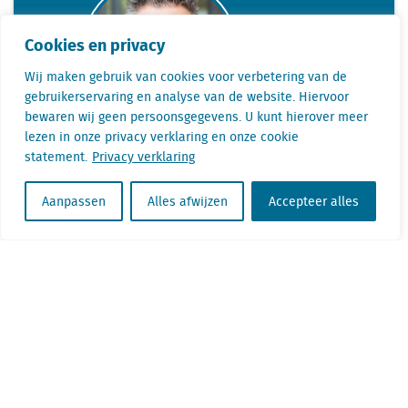
Cookies en privacy
Wij maken gebruik van cookies voor verbetering van de
gebruikerservaring en analyse van de website. Hiervoor
bewaren wij geen persoonsgegevens. U kunt hierover meer
lezen in onze privacy verklaring en onze cookie
statement.
Privacy verklaring
Telefoon: +31(0) 85 760 3283
Aanpassen
Alles afwijzen
Accepteer alles
E-mail: arjan.kluin@locatus.com
KvK nr. Utrecht 27129168
BTW nr. 0094.53.465.B.01
Aanmelden nieuwsbrief
Vacatures
Linkedin
Twitter