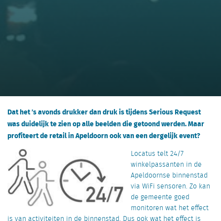
Dat het ’s avonds drukker dan druk is tijdens Serious Request
was duidelijk te zien op alle beelden die getoond werden. Maar
profiteert de retail in Apeldoorn ook van een dergelijk event?
Locatus telt 24/7
winkelpassanten in de
Apeldoornse binnenstad
via WiFi sensoren. Zo kan
de gemeente goed
monitoren wat het effect
is van activiteiten in de binnenstad. Dus ook wat het effect is