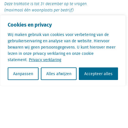
Deze traktatie is tot 31 december op te vragen.
(maximaal één woonplaats per bedrijf)
Cookies en privacy
Stel uw vraag aan Mardi Kok
Wij maken gebruik van cookies voor verbetering van de
gebruikerservaring en analyse van de website. Hiervoor
Mardi Kok denkt met u mee over welke
bewaren wij geen persoonsgegevens. U kunt hierover meer
applicaties voor u het meeste rendement
lezen in onze privacy verklaring en onze cookie
opleveren bij relocatie- en
statement.
Privacy verklaring
expansievraagstukken. Hij komt graag langs of
vertelt via Teams meer over de verschillende
Aanpassen
Alles afwijzen
Accepteer alles
opties.