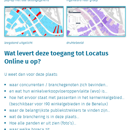
pop-up met alle detailgegevens
ingekleurd naar groep
leegstand uitgelicht
druktebeeld
Wat levert deze toegang tot Locatus
Online u op?
U weet dan voor deze plaats:
waar concurrenten / branchegenoten zich bevinden…
en wat hun winkelverkoopvloeroppervlakte (wvo) is…
hoe het ervoor staat met passenten in het kernwinkelgebied…
(beschikbaar voor 190 winkelgebieden in de Benelux)
waar de belangrijkste publiekstrekkers te vinden zijn…
wat de branchering is in deze plaats…
Hoe alle panden er uit zien (foto’s)…
waar welke horeca zit…