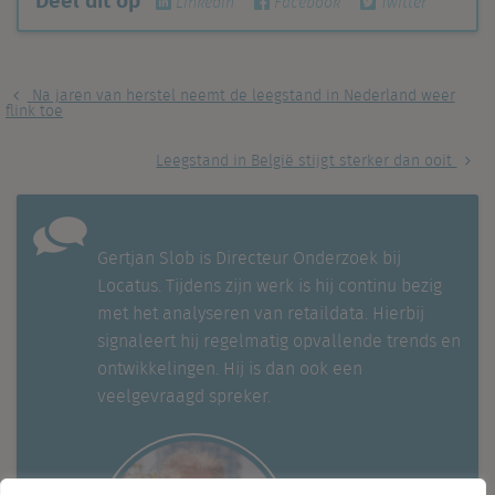
Linkedin
Facebook
Twitter
Na jaren van herstel neemt de leegstand in Nederland weer
flink toe
Leegstand in België stijgt sterker dan ooit
Gertjan Slob is Directeur Onderzoek bij
Locatus. Tijdens zijn werk is hij continu bezig
met het analyseren van retaildata. Hierbij
signaleert hij regelmatig opvallende trends en
ontwikkelingen. Hij is dan ook een
veelgevraagd spreker.