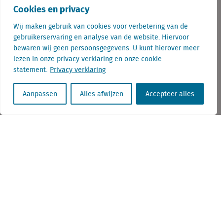
Cookies en privacy
Wij maken gebruik van cookies voor verbetering van de
gebruikerservaring en analyse van de website. Hiervoor
bewaren wij geen persoonsgegevens. U kunt hierover meer
lezen in onze privacy verklaring en onze cookie
statement.
Privacy verklaring
Telefoon: +31(0) 85 760 3283
Aanpassen
Alles afwijzen
Accepteer alles
E-mail: gertjan.slob@locatus.com
KvK nr. Utrecht 27129168
BTW nr. 0094.53.465.B.01
Aanmelden nieuwsbrief
Vacatures
Linkedin
Twitter