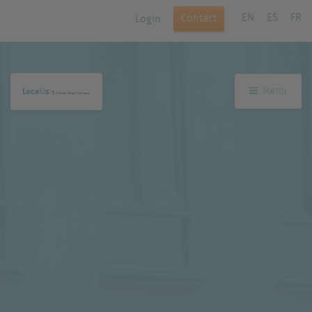
EN
ES
FR
Contact
Login
Menu