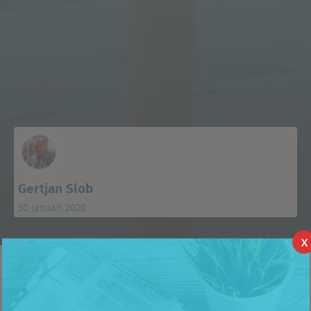
Gertjan Slob
30 januari 2020
X
Aan het begin van het jaar zetten wij altijd een aantal facts &
figures op een rij. Zo maakten wij twee weken geleden de
stijgende winkelleegstand
bekend. En nu kijken we naar de Top