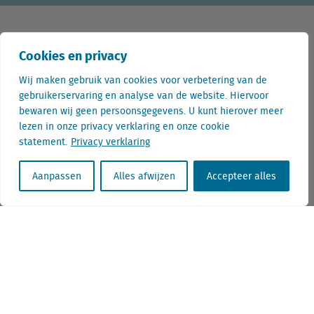
Contact
Cookies en privacy
Wij maken gebruik van cookies voor verbetering van de
+31 (0) 85 760 3283
gebruikerservaring en analyse van de website. Hiervoor
+32 (0) 2 267 2800
bewaren wij geen persoonsgegevens. U kunt hierover meer
lezen in onze privacy verklaring en onze cookie
info@locatus.com
statement.
Privacy verklaring
Kantoren
Aanpassen
Alles afwijzen
Accepteer alles
Nederland (hoofdkantoor)
Creative Valley
Stationsplein 32
3511 ED Utrecht
België
Cantersteen 47
1000 Brussel