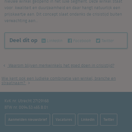
nieuwe winkel geopend in het luxe segment. Deze winkel staat
voor kwaliteit en duurzaamheid en daar hangt natuurlijk een
prijskaartje aan. Dit concept slaat ondanks de crisistijd buiten
verwachting aan…
Deel dit op
Linkedin
Facebook
Twitter
Waarom blijven merkwinkels het goed doen in crisistijd?
Wie kent ook een ludieke combinatie van winkel, branche en
straatnaam?
KvK nr. Utrecht 27129168
BTW nr. 0094.53.465.B.01
Aanmelden nieuwsbrief
Vacatures
Linkedin
Twitter