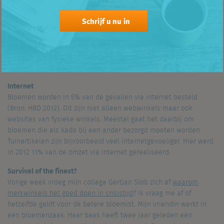
levensbehoeftes, en is dus gevoelig voor de economische
recessie. Uit
cijfers van HBD
blijkt dat de bestedingen aan
Schrijf u nu in
bloemen en planten in 2011 en 2012 zo’n 10% per jaar zijn
afgenomen. Bovendien verliezen de bloemenwinkels in
Nederland marktaandeel aan de supermarkten en de markt. In
België blijken juist de benzinestations flink wat marktaandeel
van de bloemenzaken af te snoepen.
Internet
Bloemen worden in 5% van de gevallen via internet besteld
(Bron: HBD 2012). Dit zijn niet alleen webwinkels maar ook
websites van fysieke winkels. Meestal gaat het daarbij om
bloemen die als kado bij een ander bezorgd moeten worden.
Tuinartikelen zijn bijvoorbeeld veel internetgevoeliger. Hier werd
in 2012 11% van de omzet via internet gerealiseerd.
Survival of the finest?
Vorige week vroeg mijn collega Gertjan Slob zich af
waarom
merkwinkels het goed doen in crisistijd
? Ik vraag me af of
hetzelfde geldt voor de betere bloemist. Mijn vriendin werkt in
een bloemenzaak. Haar baas heeft twee jaar geleden een