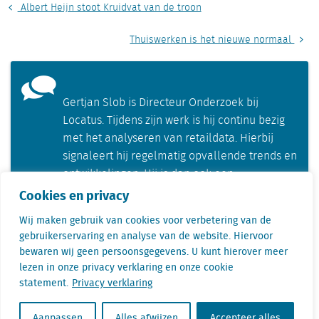
Albert Heijn stoot Kruidvat van de troon
Thuiswerken is het nieuwe normaal
Gertjan Slob is Directeur Onderzoek bij
Locatus. Tijdens zijn werk is hij continu bezig
met het analyseren van retaildata. Hierbij
signaleert hij regelmatig opvallende trends en
ontwikkelingen. Hij is dan ook een
veelgevraagd spreker.
Cookies en privacy
Wij maken gebruik van cookies voor verbetering van de
gebruikerservaring en analyse van de website. Hiervoor
bewaren wij geen persoonsgegevens. U kunt hierover meer
lezen in onze privacy verklaring en onze cookie
statement.
Privacy verklaring
Aanpassen
Alles afwijzen
Accepteer alles