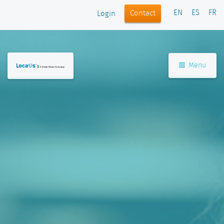
EN
ES
FR
Contact
Login
Menu