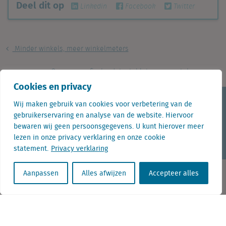
Deel dit op
Linkedin
Facebook
Twitter
Minder winkels, meer winkelmeters
Over geografische data, tablets en smartphones
Cookies en privacy
KvK nr. Utrecht 27129168
Wij maken gebruik van cookies voor verbetering van de
BTW nr. 0094.53.465.B.01
gebruikerservaring en analyse van de website. Hiervoor
bewaren wij geen persoonsgegevens. U kunt hierover meer
Aanmelden nieuwsbrief
Vacatures
Linkedin
Twitter
lezen in onze privacy verklaring en onze cookie
statement.
Privacy verklaring
Aanpassen
Alles afwijzen
Accepteer alles
Contact
+31 (0) 85 760 3283