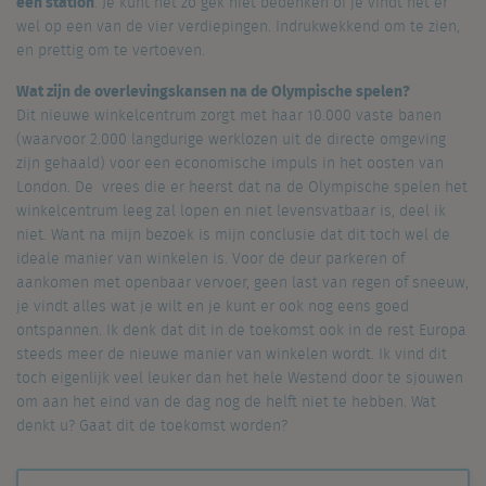
een station
. Je kunt het zo gek niet bedenken of je vindt het er
wel op een van de vier verdiepingen. Indrukwekkend om te zien,
en prettig om te vertoeven.
Wat zijn de overlevingskansen na de Olympische spelen?
Dit nieuwe winkelcentrum zorgt met haar 10.000 vaste banen
(waarvoor 2.000 langdurige werklozen uit de directe omgeving
zijn gehaald) voor een economische impuls in het oosten van
London. De vrees die er heerst dat na de Olympische spelen het
winkelcentrum leeg zal lopen en niet levensvatbaar is, deel ik
niet. Want na mijn bezoek is mijn conclusie dat dit toch wel de
ideale manier van winkelen is. Voor de deur parkeren of
aankomen met openbaar vervoer, geen last van regen of sneeuw,
je vindt alles wat je wilt en je kunt er ook nog eens goed
ontspannen. Ik denk dat dit in de toekomst ook in de rest Europa
steeds meer de nieuwe manier van winkelen wordt. Ik vind dit
toch eigenlijk veel leuker dan het hele Westend door te sjouwen
om aan het eind van de dag nog de helft niet te hebben. Wat
denkt u? Gaat dit de toekomst worden?