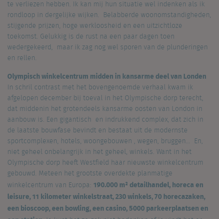
te verliezen hebben. Ik kan mij hun situatie wel indenken als ik
rondloop in dergelijke wijken. Belabberde woonomstandigheden,
stijgende prijzen, hoge werkloosheid en een uitzichtloze
toekomst. Gelukkig is de rust na een paar dagen toen
wedergekeerd, maar ik zag nog wel sporen van de plunderingen
en rellen.
Olympisch winkelcentrum midden in kansarme deel van Londen
In schril contrast met het bovengenoemde verhaal kwam ik
afgelopen december bij toeval in het Olympische dorp terecht,
dat middenin het grotendeels kansarme oosten van London in
aanbouw is. Een gigantisch en indrukkend complex, dat zich in
de laatste bouwfase bevindt en bestaat uit de modernste
sportcomplexen, hotels, woongebouwen , wegen, bruggen… En,
niet geheel onbelangrijk in het geheel, winkels. Want in het
Olympische dorp heeft Westfield haar nieuwste winkelcentrum
gebouwd. Meteen het grootste overdekte planmatige
190.000 m² detailhandel, horeca en
winkelcentrum van Europa:
leisure, 11 kilometer winkelstraat, 230 winkels, 70 horecazaken,
een bioscoop, een bowling, een casino, 5000 parkeerplaatsen en