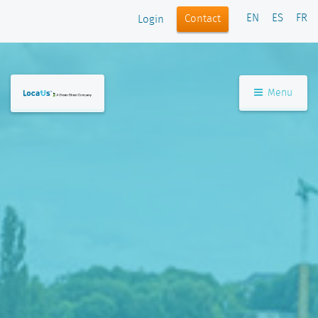
EN
ES
FR
Contact
Login
Menu