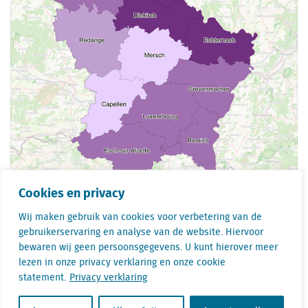
Cookies en privacy
Wij maken gebruik van cookies voor verbetering van de
Deel dit op
Linkedin
Facebook
Twitter
gebruikerservaring en analyse van de website. Hiervoor
bewaren wij geen persoonsgegevens. U kunt hierover meer
lezen in onze privacy verklaring en onze cookie
statement.
Privacy verklaring
Dit zijn de winnaars onder de Nederlandse winkelstraten