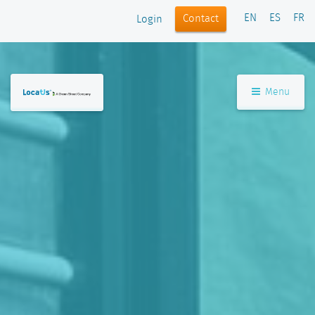
EN
ES
FR
Contact
Login
Menu