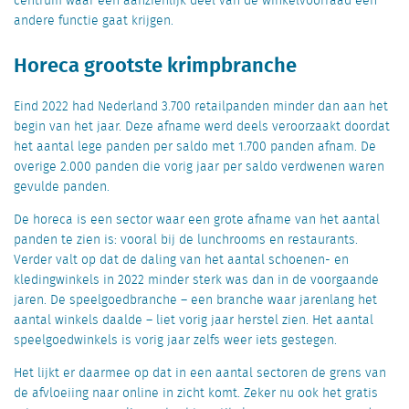
centrum waar een aanzienlijk deel van de winkelvoorraad een
andere functie gaat krijgen.
Horeca grootste krimpbranche
Eind 2022 had Nederland 3.700 retailpanden minder dan aan het
begin van het jaar. Deze afname werd deels veroorzaakt doordat
het aantal lege panden per saldo met 1.700 panden afnam. De
overige 2.000 panden die vorig jaar per saldo verdwenen waren
gevulde panden.
De horeca is een sector waar een grote afname van het aantal
panden te zien is: vooral bij de lunchrooms en restaurants.
Verder valt op dat de daling van het aantal schoenen- en
kledingwinkels in 2022 minder sterk was dan in de voorgaande
jaren. De speelgoedbranche – een branche waar jarenlang het
aantal winkels daalde – liet vorig jaar herstel zien. Het aantal
speelgoedwinkels is vorig jaar zelfs weer iets gestegen.
Het lijkt er daarmee op dat in een aantal sectoren de grens van
de afvloeiing naar online in zicht komt. Zeker nu ook het gratis