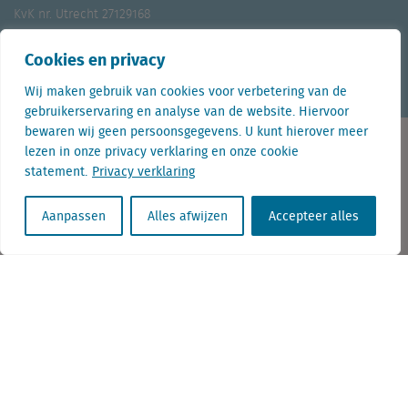
KvK nr. Utrecht 27129168
BTW nr. 0094.53.465.B.01
Cookies en privacy
Aanmelden nieuwsbrief
Vacatures
Linkedin
Twitter
Wij maken gebruik van cookies voor verbetering van de
gebruikerservaring en analyse van de website. Hiervoor
bewaren wij geen persoonsgegevens. U kunt hierover meer
lezen in onze privacy verklaring en onze cookie
statement.
Privacy verklaring
Contact
Aanpassen
Alles afwijzen
Accepteer alles
+31 (0) 85 760 3283
+32 (0) 2 267 2800
info@locatus.com
Kantoren
Nederland (hoofdkantoor)
Creative Valley
Stationsplein 32