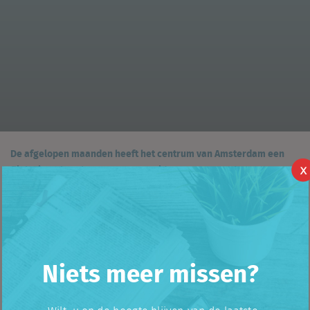
De afgelopen maanden heeft het centrum van Amsterdam een
flinke impuls gekregen. Naar ons idee was Amsterdam op
X
winkelgebied een beetje het lelijke eendje van de Europese
hoofdsteden. Veel internationale winkelketens kozen de laatste
jaren pas voor Amsterdam als hun keten in Europa redelijk tot
wasdom was gekomen. Maar de laatste maanden is de
populariteit van Amsterdam absoluut toegenomen.
Niets meer missen?
Mini
Het begon in december vorig jaar met de opening van de Mini