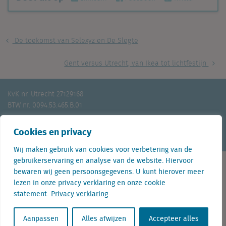
De toekomst van Selexyz en De Slegte
Gent versus Utrecht, van Ikea tot lichtfestijn
KvK nr. Utrecht 27129168
BTW nr. 0094.53.465.B.01
Aanmelden nieuwsbrief
Vacatures
Linkedin
Twitter
Cookies en privacy
Wij maken gebruik van cookies voor verbetering van de
gebruikerservaring en analyse van de website. Hiervoor
bewaren wij geen persoonsgegevens. U kunt hierover meer
lezen in onze privacy verklaring en onze cookie
Contact
statement.
Privacy verklaring
+31 (0) 85 760 3283
Aanpassen
Alles afwijzen
Accepteer alles
+32 (0) 2 267 2800