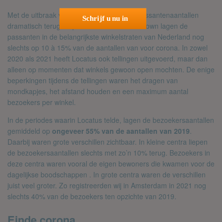
Met de uitbraak van Corona zakten deze passantenaantallen
Schrijf u nu in
dramatisch terug. In periodes met een lockdown lagen de
passanten in de belangrijkste winkelstraten van Nederland nog
slechts op 10 à 15% van de aantallen van voor corona. In zowel
2020 als 2021 heeft Locatus ook tellingen uitgevoerd, maar dan
alleen op momenten dat winkels gewoon open mochten. De enige
beperkingen tijdens de tellingen waren het dragen van
mondkapjes, het afstand houden en een maximum aantal
bezoekers per winkel.
In de periodes waarin Locatus telde, lagen de bezoekersaantallen
gemiddeld op
ongeveer 55% van de aantallen van 2019
.
Daarbij waren grote verschillen zichtbaar. In kleine centra liepen
de bezoekersaantallen slechts met zo’n 10% terug. Bezoekers in
deze centra waren vooral de eigen bewoners die kwamen voor de
dagelijkse boodschappen . In grote centra waren de verschillen
juist veel groter. Zo registreerden wij in Amsterdam in 2021 nog
slechts 40% van de bezoekers ten opzichte van 2019.
Einde corona