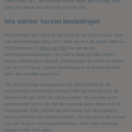
Utrecht met 38%. Het sterkste herstel zagen we in Breda, daar
steeg het aantal bezoekers dit jaar met 54%.
Iets sterker herstel bestedingen
De bezoekers zijn nog lang niet terug op het oude niveau, maar
met de bestedingen ging het in ieder geval in de eerste helft van
2022 iets beter. In
cijfers van ING
zien we dat de
detailhandelsbestedingen non-food in deze periode met 5%
stegen (inflatie gecorrigeerd). Daarbij liepen de online omzetten
met zo’n 10% terug. Dus de bestedingen in de fysieke winkels
lieten een redelijke groei zien.
Met de torenhoge energieprijzen de sterke inflatie en de
economische onzekerheid verwacht ING dat deze groei in de
tweede helft van 2022 niet zal doorzetten. Na een hele korte
opleving post corona zijn het dus opnieuw zware tijden voor de
Nederlandse retail. Hoewel we veel horen over de ongekend
zware problemen die retailers hebben, zien wij dat op dit moment
nog niet terug in onze leegstandscijfers. Daar zullen wij begin
januari verder op in gaan.