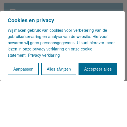
Gertjan Slob is Directeur Onderzoek bij Locatus.
Cookies en privacy
Tijdens zijn werk is hij continu bezig met het
Wij maken gebruik van cookies voor verbetering van de
analyseren van retaildata. Hierbij signaleert hij
gebruikerservaring en analyse van de website. Hiervoor
regelmatig opvallende trends en ontwikkelingen.
bewaren wij geen persoonsgegevens. U kunt hierover meer
Hij is dan ook een veelgevraagd spreker.
lezen in onze privacy verklaring en onze cookie
statement.
Privacy verklaring
Aanpassen
Alles afwijzen
Accepteer alles
Telefoon: +31(0) 85 760 3283