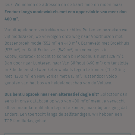
leuk. We nemen de adressen en de kaart mee en rijden maar.
Een toer langs modewinkels met een oppervlakte van meer dan
400 m²
.
Vanuit Apeldoorn vertrekken we richting Putten en bezoeken we
vijf modezaken, we vervolgen onze weg naar Voorthuizen met
Bossenbroek mode (552 m² en 440 m²), Barneveld met Broekhuis
(535 m²) en Kuijt Exclusive (549 m²) om vervolgens in
Kootwijkerbroek terecht te komen bij Modehuis Kuijt (825 m²).
Dan door naar Lunteren, naar Van Silfhout (490 m²) om tenslotte
in Ede de eerste twee ketenwinkels tegen te komen (The Sting
met 1200 m² en New Yorker met 815 m². Tussendoor volop
genoten van het bos en heidelandschap van de Veluwe.
Dus bent u opzoek naar een alternatief dagje uit?
Selecteer dan
eens in onze database op wvo van 400 m²of meer. Je verwacht
alleen maar ketenfilialen tegen te komen, maar bij ons ging dat
anders. Een toertocht langs de zelfstandigen. Wij hebben een
TOP familiedag gehad.