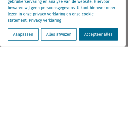
+32 (0) 2 267 2800
gebruikerservaring en analyse van de website. Hiervoor
bewaren wij geen persoonsgegevens. U kunt hierover meer
info@locatus.com
lezen in onze privacy verklaring en onze cookie
statement.
Privacy verklaring
Kantoren
Aanpassen
Alles afwijzen
Accepteer alles
Nederland (hoofdkantoor)
Creative Valley
Stationsplein 32
3511 ED Utrecht
België
Cantersteen 47
1000 Brussel
Locatus B.V. and Locatus Belgie B.V. are wholly-owned subsidiaries of Green Street
Advisors, LLC. While Green Street offers some regulated products and services, global