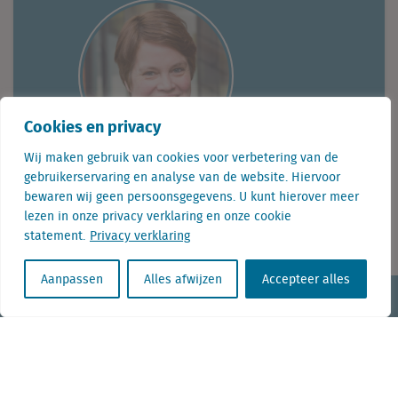
Cookies en privacy
Wij maken gebruik van cookies voor verbetering van de
gebruikerservaring en analyse van de website. Hiervoor
Telefoon: + 31 (0) 085 7603283
bewaren wij geen persoonsgegevens. U kunt hierover meer
lezen in onze privacy verklaring en onze cookie
E-mail: info@locatus.com
statement.
Privacy verklaring
Aanpassen
Alles afwijzen
Accepteer alles
KvK nr. Utrecht 27129168
BTW nr. 0094.53.465.B.01
Aanmelden nieuwsbrief
Vacatures
Linkedin
Twitter