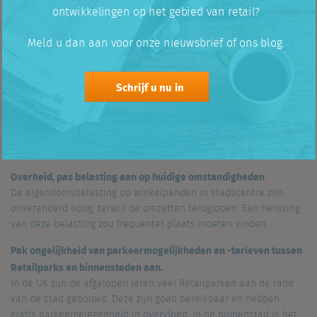
niet nieuw.
ontwikkelingen op het gebied van retail?
Daarom zet ik in dit blog de belangrijkste aanbevelingen voor u
Meld u dan aan voor onze nieuwsbrief of ons blog.
op een rij:
Retailers, omarm het internet.
Schrijf u nu in
Hiervoor wordt de term ‘networked high streets’ gebruikt.
Onderdeel hiervan is gratis WiFi en de aanwezigheid van
binnensteden op de ‘social media’. De term refereert ook naar
het opereren van een winkelstraat als een netwerk, zowel online
als offline.
Overheid, pas belasting aan op huidige omstandigheden
.
De eigendomsbelasting op winkelpanden in stadscentra zijn
onveranderd hoog, terwijl de omzetten teruglopen. Een herijking
van deze belasting zou frequenter plaats moeten vinden.
Pak ongelijkheid van parkeermogelijkheden en -tarieven tussen
Retailparks en binnensteden aan.
In de UK zijn de afgelopen jaren veel Retailparken aan de rand
van de stad gebouwd. Deze zijn goed bereikbaar en hebben
gratis parkeergelegenheid in overvloed. In de binnenstad is het