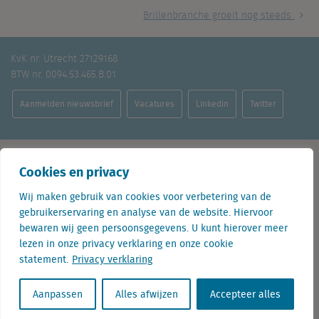
Brillenbranche groeit nog steeds
KvK nr. Utrecht 27129168
BTW nr. 0094.53.465.B.01
Aanmelden nieuwsbrief
Vacatures
Linkedin
Twitter
Cookies en privacy
Contact
Wij maken gebruik van cookies voor verbetering van de
gebruikerservaring en analyse van de website. Hiervoor
+31 (0) 85 760 3283
bewaren wij geen persoonsgegevens. U kunt hierover meer
+32 (0) 2 267 2800
lezen in onze privacy verklaring en onze cookie
statement.
Privacy verklaring
info@locatus.com
Kantoren
Aanpassen
Alles afwijzen
Accepteer alles