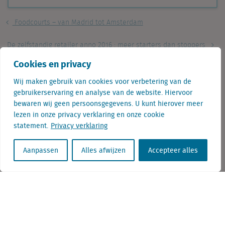
Foodcourts – van Madrid tot Amsterdam
De zelfstandig retailer anno 2016 : meer starters dan stoppers
Cookies en privacy
Wij maken gebruik van cookies voor verbetering van de
Gertjan Slob is Directeur Onderzoek bij
gebruikerservaring en analyse van de website. Hiervoor
Locatus. Tijdens zijn werk is hij continu bezig
bewaren wij geen persoonsgegevens. U kunt hierover meer
met het analyseren van retaildata. Hierbij
lezen in onze privacy verklaring en onze cookie
statement.
Privacy verklaring
signaleert hij regelmatig opvallende trends en
ontwikkelingen. Hij is dan ook een
Aanpassen
Alles afwijzen
Accepteer alles
veelgevraagd spreker.