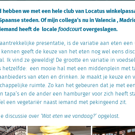
 hebben we met een hele club van Locatus winkelpassa
Spaanse steden. Of mijn collega’s nu in Valencia , Madrid
niemand heeft de locale
overgeslagen.
foodcourt
aantrekkelijke presentatie, is de variatie aan eten ee
 kennen geeft de keuze van het eten nog wel eens discu
l. Ik vind ze geweldig! De grootte en variatie in voedse
s hetzelfde: een mooie hal met een middenplein met t
aanbieders van eten en drinken. Je maakt je keuze en v
happelijke ruimte. Zo kan het gebeuren dat je met e
én tapa’s en de ander een hamburger voor zich heeft sta
fel een vegetariër naast iemand met pekingeend zit.
de discussie over
‘Wat eten we vandaag?’
opgelost.