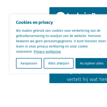
Ludwig Boo
Cookies en privacy
Wij maken gebruik van cookies voor verbetering van de
Ludwig Boosveld w
gebruikerservaring en analyse van de website. Hiervoor
buitendienstmedew
bewaren wij geen persoonsgegevens. U kunt hierover meer
lezen in onze privacy verklaring en onze cookie
verzamelt hij de 
statement.
Privacy verklaring
winkelpassanten o
jaren heen uit, v
Aanpassen
Alles afwijzen
Accepteer alles
ligt zijn focus op
vertelt hij wat h
KvK nr. Utrecht 27129168