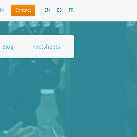
Contact
in
EN
ES
FR
Blog
Factsheets