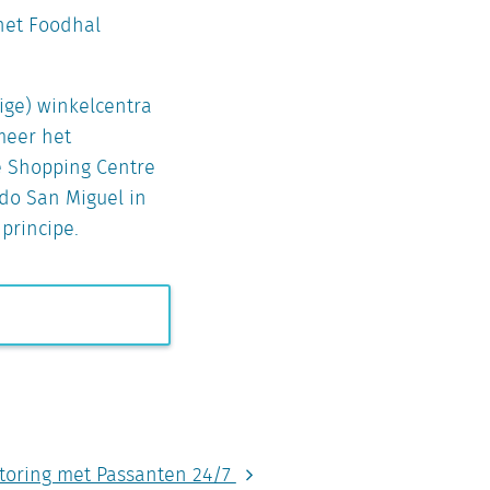
 net Foodhal
ige) winkelcentra
meer het
e Shopping Centre
ado San Miguel in
principe.
oring met Passanten 24/7