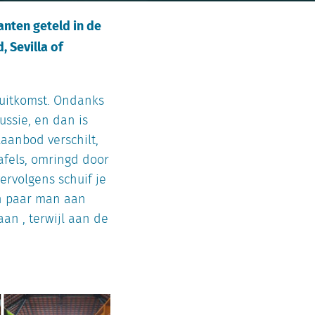
nten geteld in de
, Sevilla of
n uitkomst. Ondanks
ssie, en dan is
laanbod verschilt,
afels, omringd door
ervolgens schuif je
en paar man aan
an , terwijl aan de