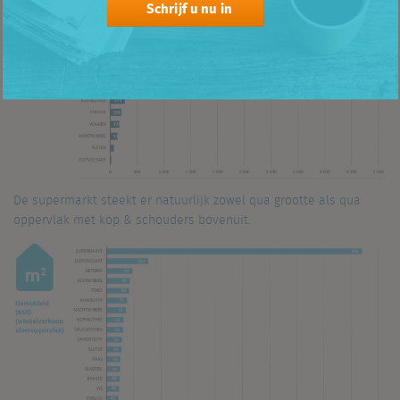
Schrijf u nu in
De supermarkt steekt er natuurlijk zowel qua grootte als qua
oppervlak met kop & schouders bovenuit.