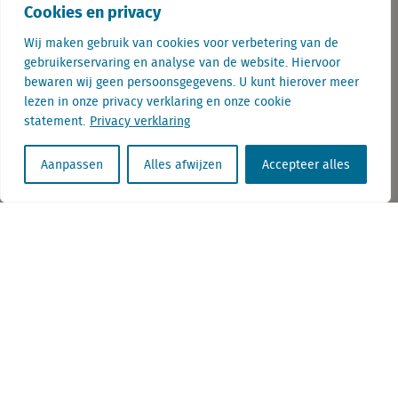
Cookies en privacy
Wij maken gebruik van cookies voor verbetering van de
gebruikerservaring en analyse van de website. Hiervoor
Astrid is Marketing Communicatie Manager bij
bewaren wij geen persoonsgegevens. U kunt hierover meer
Locatus en ziet zo heel wat interessante
lezen in onze privacy verklaring en onze cookie
informatie voorbij komen. Dit zorgt ervoor dat
statement.
Privacy verklaring
zij met enige beroepsdeformatie door de
Aanpassen
Alles afwijzen
Accepteer alles
winkelstraten loopt. En daar over schrijft...
E-mail: astrid.custers@locatus.com