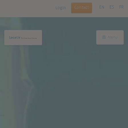
EN
ES
FR
Contact
Login
Menu