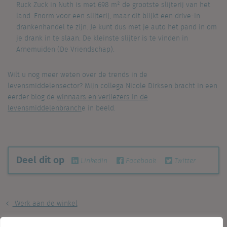
Ruck Zuck in Nuth is met 698 m² de grootste slijterij van het
land. Enorm voor een slijterij, maar dit blijkt een drive-in
drankenhandel te zijn. Je kunt dus met je auto het pand in om
je drank in te slaan. De kleinste slijter is te vinden in
Arnemuiden (De Vriendschap).
Wilt u nog meer weten over de trends in de
levensmiddelensector? Mijn collega Nicole Dirksen bracht in een
eerder blog de
winnaars en verliezers in de
levensmiddelenbranch
e in beeld.
Deel dit op
Linkedin
Facebook
Twitter
Werk aan de winkel
Aantal lege winkelpanden daalt voor het derde jaar op rij