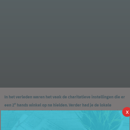
In het verleden waren het vaak de charitatieve instellingen die er
e
een 2
hands winkel op na hielden. Verder had je de lokale
kringloopwinkel en dan hield het, naast een paar kleine zaakjes,
X
al gauw op in je stad. Tegenwoordig is het big business, en zie je
e
2
hands winkels in allerlei soorten en maten de grond uit