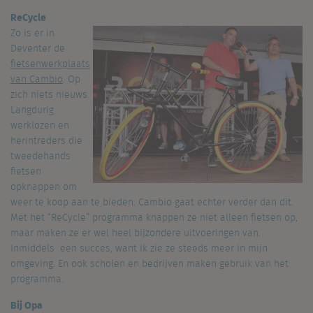
ReCycle
Zo is er in
Deventer de
fietsenwerkplaats
van Cambio
. Op
zich niets nieuws.
Langdurig
werklozen en
herintreders die
tweedehands
fietsen
opknappen om
weer te koop aan te bieden. Cambio gaat echter verder dan dit.
Met het “ReCycle” programma knappen ze niet alleen fietsen op,
maar maken ze er wel heel bijzondere uitvoeringen van.
Inmiddels een succes, want ik zie ze steeds meer in mijn
omgeving. En ook scholen en bedrijven maken gebruik van het
programma.
Bij Opa