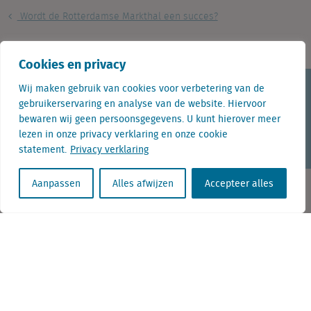
Wordt de Rotterdamse Markthal een succes?
Staat Woerden model voor de retailtrends in Nederland?
Cookies en privacy
Wij maken gebruik van cookies voor verbetering van de
KvK nr. Utrecht 27129168
gebruikerservaring en analyse van de website. Hiervoor
BTW nr. 0094.53.465.B.01
bewaren wij geen persoonsgegevens. U kunt hierover meer
lezen in onze privacy verklaring en onze cookie
Aanmelden nieuwsbrief
Vacatures
Linkedin
Twitter
statement.
Privacy verklaring
Aanpassen
Alles afwijzen
Accepteer alles
Contact
+31 (0) 85 760 3283
+32 (0) 2 267 2800
info@locatus.com