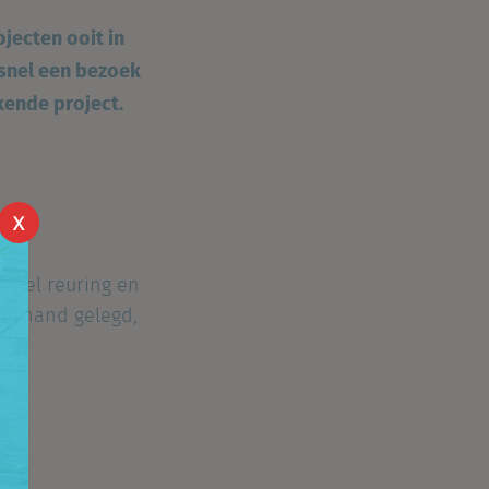
jecten ooit in
 snel een bezoek
kende project.
X
e
 veel reuring en
te hand gelegd,