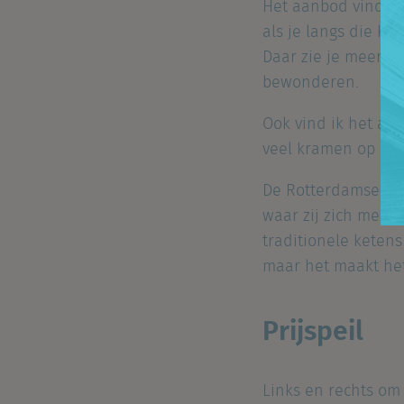
Het aanbod vind ik 
als je langs die k
Daar zie je meer b
bewonderen.
Ook vind ik het aan
veel kramen op he
De Rotterdamse Mar
waar zij zich mee v
traditionele keten
maar het maakt he
Prijspeil
Links en rechts om 