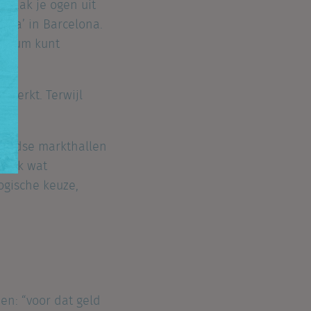
 vaak je ogen uit
ria’ in Barcelona.
uarium kunt
eperkt. Terwijl
en.
nlandse markthallen
elijk wat
ogische keuze,
en: “voor dat geld