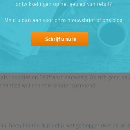
echter wat gewoontjes. Bij buitenlandse markten kijk je
ontwikkelingen op het gebied van retail?
raampjes met exotische etenswaren loopt. Neem ‘La Boque
ijzondere vissen liggen dan je in een gemiddeld zeeaq
Meld u dan aan voor onze nieuwsbrief of ons blog.
Schrijf u nu in
tal kramen waar je direct iets kan eten of drinken erg b
t dak van de kraam
wel
de mogelijkheid daarvoor hebb
kthal is veel meer een reguliere markt, dan de buite
ergelijken. Daarnaast zijn er op deze markt ook nog red
s als Leonidas en Délifrance aanwezig. Op zich geen onl
t aanbod wel een stuk minder spannend.
mij heen hoorde ik redelijk wat gemopper over de prijz