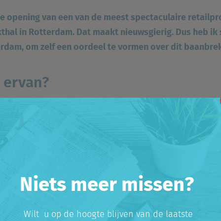
e opening van een van de meest spectaculaire retailpro
thal in Rotterdam. Dat maakt nieuwsgierig. Dus heb ik
rdam, om zelf een oordeel te vormen over dit baanbre
 ervan?
age. De architectuur is spectaculair, de inrichting en d
zijn heel erg mooi. De sfeer is die van een echte markt,
aken. Aan enkele winkels en kramen werd nog de laats
t nagenoeg volledig gevuld.
Niets meer missen?
od
Wilt u op de hoogte blijven van de laatste