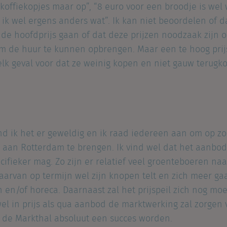
koffiekopjes maar op”, “8 euro voor een broodje is wel
 ik wel ergens anders wat”. Ik kan niet beoordelen of 
r de hoofdprijs gaan of dat deze prijzen noodzaak zijn
m de huur te kunnen opbrengen. Maar een te hoog prij
 elk geval voor dat ze weinig kopen en niet gauw terug
nd ik het er geweldig en ik raad iedereen aan om op zo
 aan Rotterdam te brengen. Ik vind wel dat het aanbo
fieker mag. Zo zijn er relatief veel groenteboeren naar
arvan op termijn wel zijn knopen telt en zich meer gaa
n en/of horeca. Daarnaast zal het prijspeil zich nog mo
wel in prijs als qua aanbod de marktwerking zal zorgen
 de Markthal absoluut een succes worden.