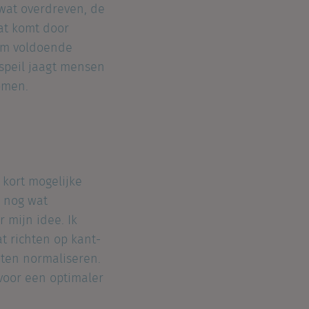
 wat overdreven, de
dat komt door
 om voldoende
speil jaagt mensen
komen.
 kort mogelijke
d nog wat
 mijn idee. Ik
t richten op kant-
eten normaliseren.
 voor een optimaler