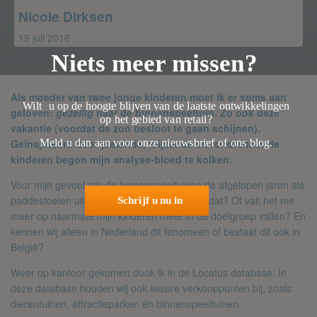
Nicole Dirksen
19 juli 2016
Niets meer missen?
Als moeder van twee jonge kinderen moet ik er soms aan
Wilt u op de hoogte blijven van de laatste ontwikkelingen
geloven:
gezellig
naar de binnenspeeltuin. Zo ook deze
op het gebied van retail?
vakantie (voordat de zon besloot te gaan schijnen).
Meld u dan aan voor onze nieuwsbrief of ons blog.
Geïnspireerd door joelende, krijsende en rondrennende
kinderen begon mijn analyse-bloed te kolken.
Voor mijn gevoel zijn de binnenspeeltuinen de afgelopen jaren als
paddestoelen uit de grond geschoten. Klopt dat? Of valt het me
Schrijf u nu in
meer op naarmate mijn kinderen meer in de doelgroep vallen? En
kennen wij alleen in Nederland dit fenomeen of bestaat dit ook in
België?
Weer op kantoor gekomen dook ik in de Locatus database. In
deze database houden wij ook
leisure
verkooppunten bij, zoals
dierentuinen, attractieparken én binnenspeeltuinen.