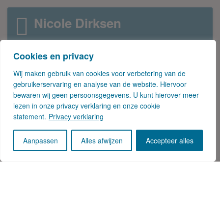
Nicole Dirksen
Nicole Dirksen-Janken werkt bij Locatus als
Cookies en privacy
projectleider / data-analist. Zij maakt met name
Wij maken gebruik van cookies voor verbetering van de
analyses op basis van een specifieke
gebruikerservaring en analyse van de website. Hiervoor
onderzoeksvraag van de klant. Voortdurend met
bewaren wij geen persoonsgegevens. U kunt hierover meer
haar neus in de data, blogt zij over trends in de
lezen in onze privacy verklaring en onze cookie
verschillende branches.
statement.
Privacy verklaring
Aanpassen
Alles afwijzen
Accepteer alles