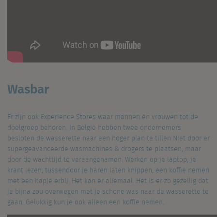
Wasbar
Er zijn ook Experience Stores waar mannen én vrouwen tot de
doelgroep behoren. In België hebben twee ondernemers
besloten de wasserette naar een hoger plan te tillen Niet door er
supergeavanceerde wasmachines & drogers te plaatsen, maar
door de wachttijd te veraangenamen. Werken op je laptop, je
krant lezen, tussendoor je haren laten knippen, een koffie nemen
met een hapje erbij. Het kan er allemaal. Het is er zo gezellig dat
je bijna zou overwegen met je schone was naar de wasserette te
gaan. Gelukkig kun je ook alleen een koffie nemen.