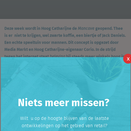
Deze week wordt in Hoog Catharijne de
geopend. Thee
Mancave
is er niet te krijgen, wel zwarte koffie, een biertje of Jack Daniels.
Een echte speeltuin voor mannen. Dit concept is opgezet door
Media Markt en Hoog Catharijne-eigenaar Corio. In de strijd
tegen het internet staat
bij steeds meer winkels hoog in
beleving
X
het vaandel.
Mancave als gadgetparadijs
Niets meer missen?
Er is niets te koop in de Mancave. Maar mannen kunnen volop
spelen met elektronica, kijken naar grote schermen,
demonstraties bekijken, etcetera. Vervolgens is het een kwestie
van oversteken om bij de Media Markt het speeltje aan te
Wilt u op de hoogte blijven van de laatste
schaffen. Maar er is niet alleen elektronica, er zijn ook nog
ontwikkelingen op het gebied van retail?
andere mannendingen te bekijken en uit te proberen. Vrouwen