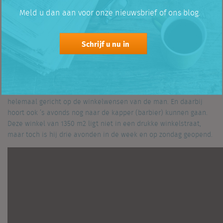
zijn ook welkom, zeggen ze…
Meld u dan aan voor onze nieuwsbrief of ons blog.
Only for men
Schrijf u nu in
De Mancave is niet het eerste mannenparadijs in Nederland. Zo
Menspierence Store
heeft Doesburg zijn
. Boven de ingang staat
met grote letters
Only for men
. In deze winkel heeft men zich
helemaal gericht op de winkelwensen van de man. En daarbij
hoort ook ’s avonds nog naar de kapper (barbier) kunnen gaan.
Deze winkel van 1350 m2 ligt niet in een drukke winkelstraat,
maar toch is hij drie avonden in de week en op zondag geopend.