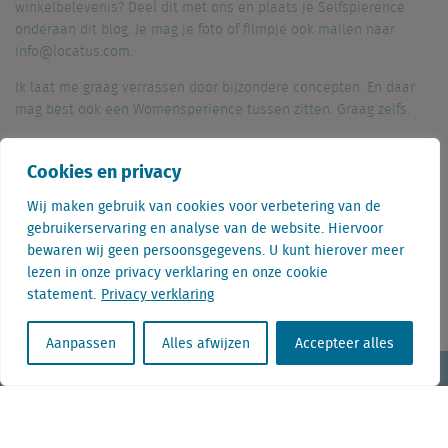
winkelbelevenis? Deel dit met ons en plaats je Selfspierence
onderaan dit blog. Je mag je foto of filmpje ook mailen naar
info@locatus.com.
Ik laat me graag verrassen door bijzondere concepten. En daar
mag best ook een Womensperience tussen zitten. Graag zelfs.
Cookies en privacy
Deel dit op
Linkedin
Facebook
Twitter
Wij maken gebruik van cookies voor verbetering van de
gebruikerservaring en analyse van de website. Hiervoor
bewaren wij geen persoonsgegevens. U kunt hierover meer
3 fabels over de retailmarkt ontrafeld…
lezen in onze privacy verklaring en onze cookie
statement.
Privacy verklaring
Wat is de kans op een nieuwe huurder voor een leeg winkelpand?
Aanpassen
Alles afwijzen
Accepteer alles
KvK nr. Utrecht 27129168
BTW nr. 0094.53.465.B.01
Aanmelden nieuwsbrief
Vacatures
Linkedin
Twitter