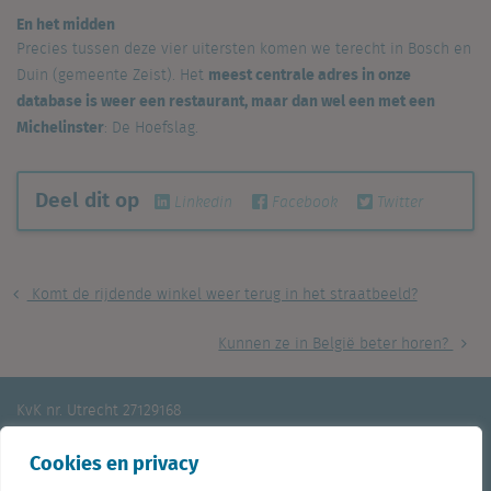
En het midden
Precies tussen deze vier uitersten komen we terecht in Bosch en
meest centrale adres in onze
Duin (gemeente Zeist). Het
database is weer een restaurant, maar dan wel een met een
Michelinster
: De Hoefslag.
Deel dit op
Linkedin
Facebook
Twitter
Komt de rijdende winkel weer terug in het straatbeeld?
Kunnen ze in België beter horen?
KvK nr. Utrecht 27129168
BTW nr. 0094.53.465.B.01
Cookies en privacy
Aanmelden nieuwsbrief
Vacatures
Linkedin
Twitter