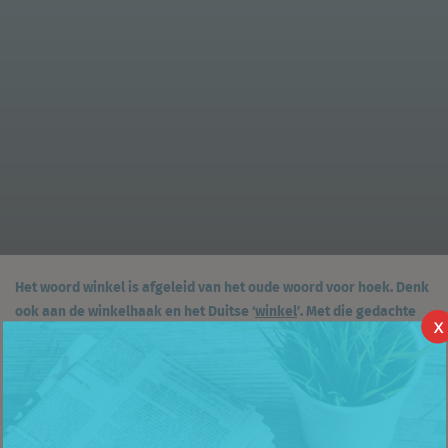
Het woord winkel is afgeleid van het oude woord voor hoek. Denk
ook aan de winkelhaak en het Duitse ‘
winkel
’. Met die gedachte
X
wil ik nu eens een heel andere richting op met mijn blog en kijken
naar de vier uithoeken van het Nederlandse winkelbestand. Wat
is onze meest zuidelijke, noordelijke, westelijke en oostelijke
winkel? Dus een blog over winkels in uithoeken, kleinste stad,
hoogstgelegen restaurant en meer van die informatie die je