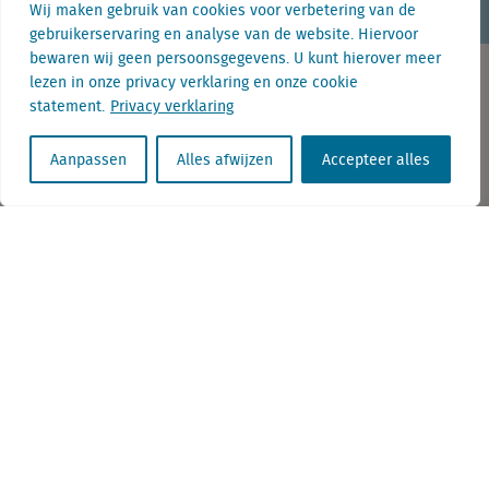
Wij maken gebruik van cookies voor verbetering van de
gebruikerservaring en analyse van de website. Hiervoor
bewaren wij geen persoonsgegevens. U kunt hierover meer
lezen in onze privacy verklaring en onze cookie
statement.
Privacy verklaring
Contact
Aanpassen
Alles afwijzen
Accepteer alles
+31 (0) 85 760 3283
+32 (0) 2 267 2800
info@locatus.com
Kantoren
Nederland (hoofdkantoor)
Creative Valley
Stationsplein 32
3511 ED Utrecht
België
Cantersteen 47