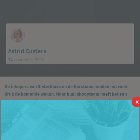
Astrid Custers
24 november 2015
De inkopers van Sinterklaas en de Kerstman hebben het weer
druk de komende weken. Maar hun inkoopteam heeft het een
stuk gemakkelijker dan een aantal jaren geleden. Wie wil kan
X
vrijwel alles online scoren.
Bij ons ging dit gisteren als volgt: op de bank liggend kiest mijn
dochter op de ipad uit wat ze graag wil en vervolgens krijg ik dit
doorgestuurd. Inclusief link waar ik het kan bestellen.