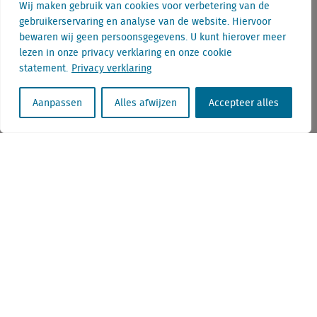
Wij maken gebruik van cookies voor verbetering van de
gebruikerservaring en analyse van de website. Hiervoor
bewaren wij geen persoonsgegevens. U kunt hierover meer
Cadeau: Cannes in kaart
lezen in onze privacy verklaring en onze cookie
statement.
Privacy verklaring
Hoe internationaal is de retail in de grotere Europese
binnensteden?
Aanpassen
Alles afwijzen
Accepteer alles
Astrid is Marketing Communicatie Manager bij
Locatus en ziet zo heel wat interessante
informatie voorbij komen. Dit zorgt ervoor dat
zij met enige beroepsdeformatie door de
winkelstraten loopt. En daar over schrijft...