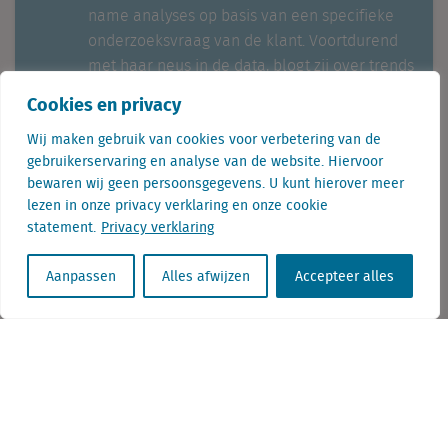
name analyses op basis van een specifieke
onderzoeksvraag van de klant. Voortdurend
met haar neus in de data, blogt zij over trends
in de verschillende branches.
Cookies en privacy
Wij maken gebruik van cookies voor verbetering van de
gebruikerservaring en analyse van de website. Hiervoor
bewaren wij geen persoonsgegevens. U kunt hierover meer
lezen in onze privacy verklaring en onze cookie
statement.
Privacy verklaring
Aanpassen
Alles afwijzen
Accepteer alles
Telefoon: + 31 (0) 085 7603283
E-mail: info@locatus.com