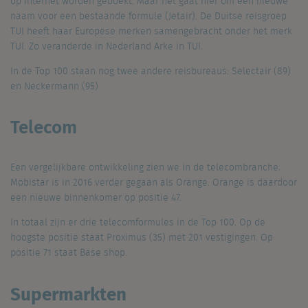
op internet worden geboekt. Maar het gaat hier om een nieuwe
naam voor een bestaande formule (Jetair). De Duitse reisgroep
TUI heeft haar Europese merken samengebracht onder het merk
TUI. Zo veranderde in Nederland Arke in TUI.
In de Top 100 staan nog twee andere reisbureaus: Selectair (89)
en Neckermann (95)
Telecom
Een vergelijkbare ontwikkeling zien we in de telecombranche.
Mobistar is in 2016 verder gegaan als Orange. Orange is daardoor
een nieuwe binnenkomer op positie 47.
In totaal zijn er drie telecomformules in de Top 100. Op de
hoogste positie staat Proximus (35) met 201 vestigingen. Op
positie 71 staat Base shop.
Supermarkten