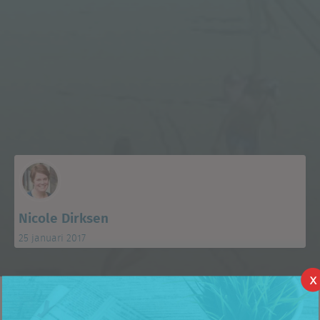
Nicole Dirksen
25 januari 2017
X
Ook dit jaar hebben we voor België en Nederland een Top 100
winkelformules gemaakt. In dit blog zal ik een aantal opvallende