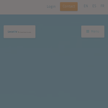
EN
ES
FR
Contact
Login
Menu