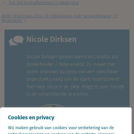
Top 100 winkelformules in Nederland
Retail Risk Index 2016: 10 observaties over winkelgebieden in
Nederland
Nicole Dirksen
Nicole Dirksen-Janken werkt bij Locatus als
projectleider / data-analist. Zij maakt met
name analyses op basis van een specifieke
onderzoeksvraag van de klant. Voortdurend
met haar neus in de data, blogt zij over trends
in de verschillende branches.
Cookies en privacy
Wij maken gebruik van cookies voor verbetering van de