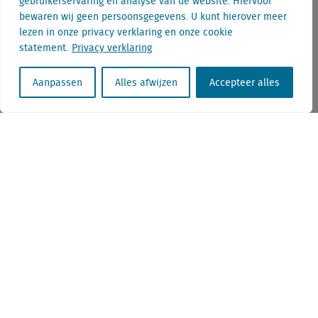
gebruikerservaring en analyse van de website. Hiervoor
bewaren wij geen persoonsgegevens. U kunt hierover meer
lezen in onze privacy verklaring en onze cookie
statement.
Privacy verklaring
Telefoon: + 31 (0) 085 7603283
Aanpassen
Alles afwijzen
Accepteer alles
E-mail: info@locatus.com
KvK nr. Utrecht 27129168
BTW nr. 0094.53.465.B.01
Aanmelden nieuwsbrief
Vacatures
Linkedin
Twitter
Contact