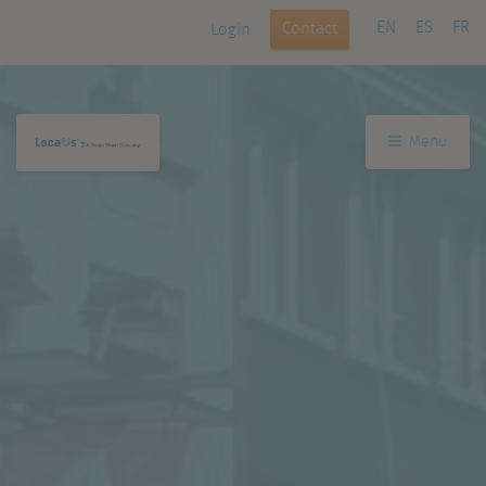
EN
ES
FR
Contact
Login
Menu