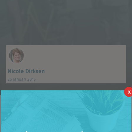
Nicole Dirksen
26 januari 2016
X
Aan het begin van het jaar stellen we altijd twee Top 100′s op voor
zowel België als Nederland. Vorige week zijn de
Nederlandse Top
100’s
besproken. Deze week is België aan de beurt. In dit blog zal
ik een aantal opvallende ontwikkelingen in de Top 100 aan bod