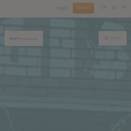
EN
ES
FR
Contact
Login
Menu