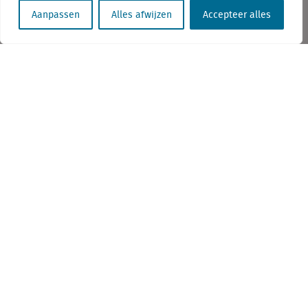
Aanpassen
Alles afwijzen
Accepteer alles
Accepteer analytisch cookies om toegang te krijgen tot
deze inhoud
Deel dit op
Linkedin
Facebook
Twitter
Biologisch favoriet in de oudste winkelstraat van Utrecht?
De superspecialist heeft de toekomst
Nicole Dirksen