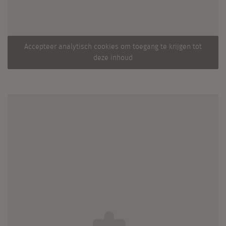
Accepteer analytisch cookies om toegang te krijgen tot
deze inhoud