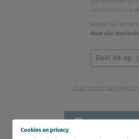
van de omzet! Nu n
optimaliseren en e
Moraal van dit verh
Maar alle startend
Deel dit op
Waar praten we eigenlijk o
Cookies en privacy
Astrid is Marketi