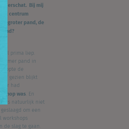
onderschat. Bij mij
n het centrum
een groter pand, de
tekend?
 al prima liep.
n ruimer pand in
 hoopte de
af gezien blijkt
zwaar had
bbyshop was
. En
 is natuurlijk niet
n geslaagd om een
el workshops
 de slag te gaan.