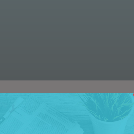
een goede winkellocatie schrikt menig zelfstandig onde