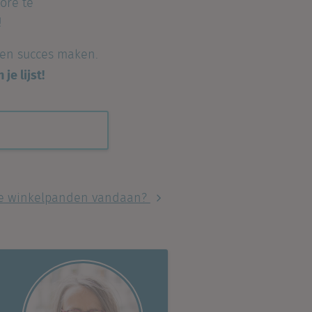
ore te
!
 een succes maken.
e lijst!
re winkelpanden vandaan?