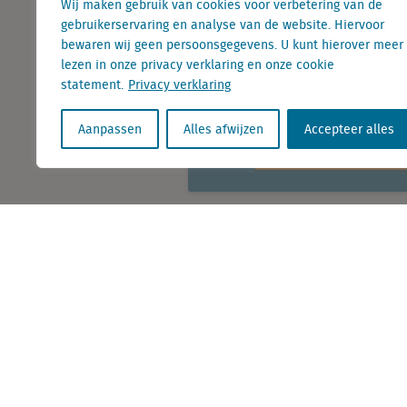
heel wat interess
Wij maken gebruik van cookies voor verbetering van de
gebruikerservaring en analyse van de website. Hiervoor
dat zij met enige
bewaren wij geen persoonsgegevens. U kunt hierover meer
En daar over schrij
lezen in onze privacy verklaring en onze cookie
statement.
Privacy verklaring
Aanpassen
Alles afwijzen
Accepteer alles
E-mail: astrid.c
KvK nr. Utrecht 27129168
BTW nr. 0094.53.465.B.01
Contact