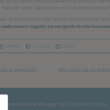
og de tijd nemen om de wisselwerking winkel en webst
r staat een leuke speciaalzaak met toekomstperspectief
aal: er zijn natuurlijk vele factoren die een winkel tot
e ondernemers opgelet: zet een goede locatie bovenaan j
Linkedin
Facebook
Twitter
ver bij leegstand?
Waar halen we die grote
ng Communicatie Manager bij Locatus en ziet zo