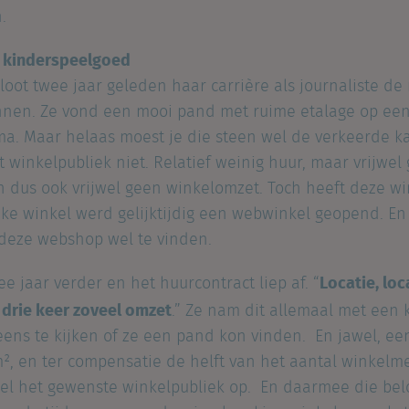
.
r kinderspeelgoed
oot twee jaar geleden haar carrière als journaliste de 
innen. Ze vond een mooi pand met ruime etalage op ee
a. Maar helaas moest je die steen wel de verkeerde k
winkelpubliek niet. Relatief weinig huur, maar vrijwel
 dus ook vrijwel geen winkelomzet. Toch heeft deze win
ke winkel werd gelijktijdig een webwinkel geopend. En 
 deze webshop wel te vinden.
Locatie, loca
ee jaar verder en het huurcontract liep af. “
 drie keer zoveel omzet
.” Ze nam dit allemaal met een 
eens te kijken of ze een pand kon vinden. En jawel, e
², en ter compensatie de helft van het aantal winkelm
wel het gewenste winkelpubliek op. En daarmee die be