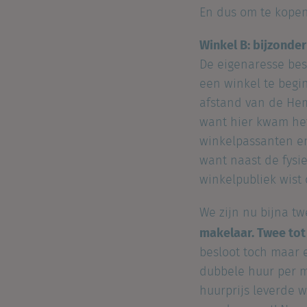
En dus om te kopen
Winkel B: bijzonde
De eigenaresse besl
een winkel te beg
afstand van de Hem
want hier kwam het 
winkelpassanten en
want naast de fysie
winkelpubliek wist
We zijn nu bijna tw
makelaar. Twee tot
besloot toch maar 
dubbele huur per m
huurprijs leverde 