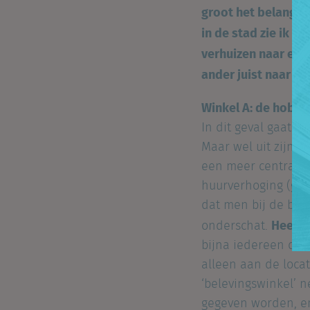
groot het belang i
in de stad zie ik b
verhuizen naar een
ander juist naar e
Winkel A: de hobb
In dit geval gaat h
Maar wel uit zijn 
een meer centraal 
huurverhoging (gro
dat men bij de ber
Heel v
onderschat.
bijna iedereen die
alleen aan de loca
‘belevingswinkel’ 
gegeven worden, e