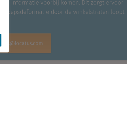
ante informatie voorbij komen. Dit zorgt ervoor
 beroepsdeformatie door de winkelstraten loopt.
ft...
usters@locatus.com
Aanmelden nieuwsbrief
Vacature
Kantoren