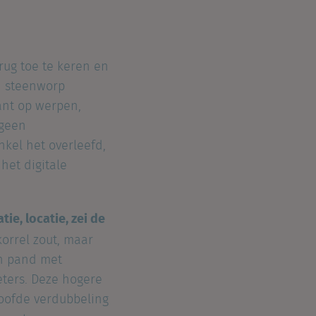
rug toe te keren en
n steenworp
ant op werpen,
 geen
kel het overleefd,
het digitale
tie, locatie, zei de
korrel zout, maar
en pand met
eters. Deze hogere
loofde verdubbeling