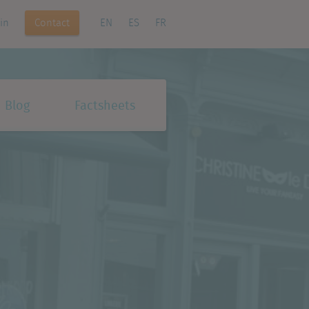
Contact
in
EN
ES
FR
Blog
Factsheets