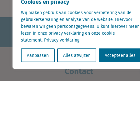
Cookies en privacy
Wij maken gebruik van cookies voor verbetering van de
gebruikerservaring en analyse van de website. Hiervoor
bewaren wij geen persoonsgegevens. U kunt hierover meer
KvK nr. Utrecht 27129168
lezen in onze privacy verklaring en onze cookie
BTW nr. 0094.53.465.B.01
statement.
Privacy verklaring
Aanpassen
Alles afwijzen
Accepteer alles
Contact
+31 (0) 85 760 3283
+32 (0) 2 267 2800
info@locatus.com