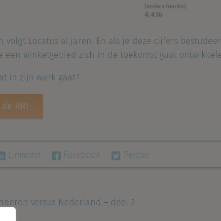
 volgt Locatus al jaren. En als je deze cijfers bestudeer
 een winkelgebied zich in de toekomst gaat ontwikkel
t in zijn werk gaat?
 de RRI
Linkedin
Facebook
Twitter
nderen versus Nederland – deel 2