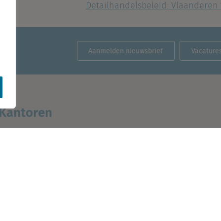
Detailhandelsbeleid: Vlaanderen
Aanmelden nieuwsbrief
Vacature
Kantoren
België
Nederland (hoofdkantoor)
Cantersteen 47
Creative Valley
1000 Brussel
Stationsplein 32
3511 ED Utrecht