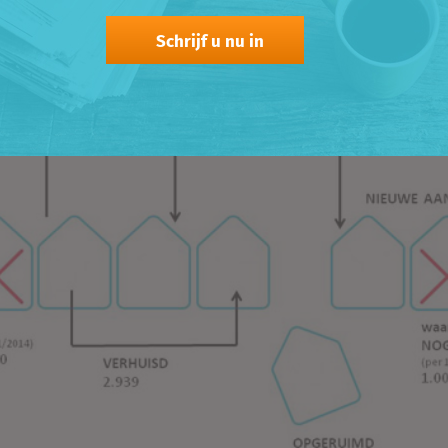
ar toch zien we een grote dynamiek:
Schrijf u nu in