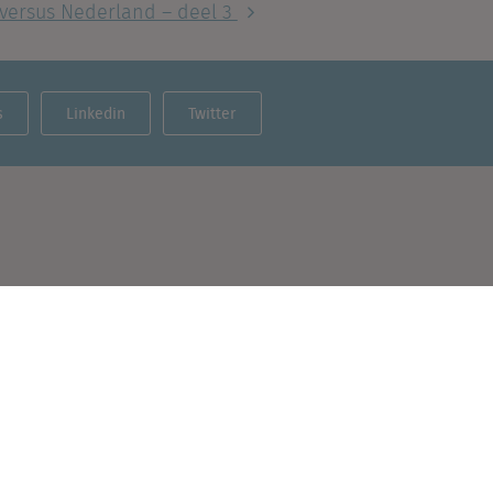
 versus Nederland – deel 3
s
Linkedin
Twitter