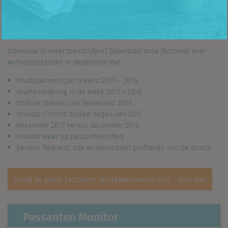
Interesse in meer trendcijfers? Download onze
factsheet
over
winkelpassanten in Nederland met:
druktepatroon per maand 2017 – 2016
drukteverdeling in de week 2017 – 2016
drukste straten van Nederland 2017
drukste / minst drukke dagen van 2017
december 2017 versus december 2016
invloed weer op passantencijfers
Serious Request: ook winkelstraten profiteren van de drukte
Vraag de gratis Factsheet Winkelpassanten 2017 - 2016 aan
Passanten Monitor