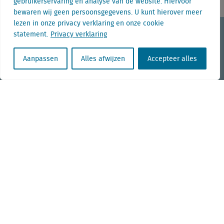
gebruikerservaring en analyse van de website. Hiervoor
bewaren wij geen persoonsgegevens. U kunt hierover meer
lezen in onze privacy verklaring en onze cookie
KvK nr. Utrecht 27129168
statement.
Privacy verklaring
BTW nr. 0094.53.465.B.01
Aanpassen
Alles afwijzen
Accepteer alles
Aanmelden nieuwsbrief
Vacatures
Linkedin
Twitter
Contact
+31 (0) 85 760 3283
+32 (0) 2 267 2800
info@locatus.com
Kantoren