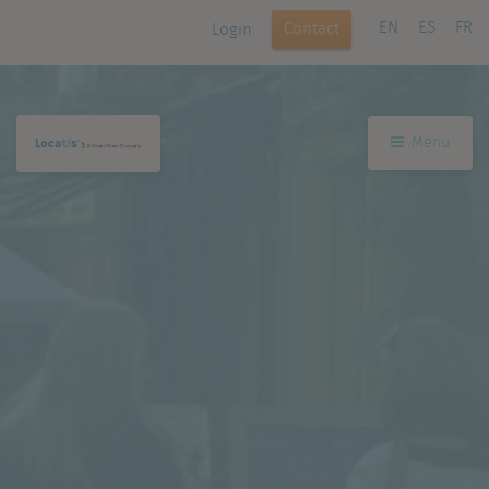
EN
ES
FR
Contact
Login
Menu