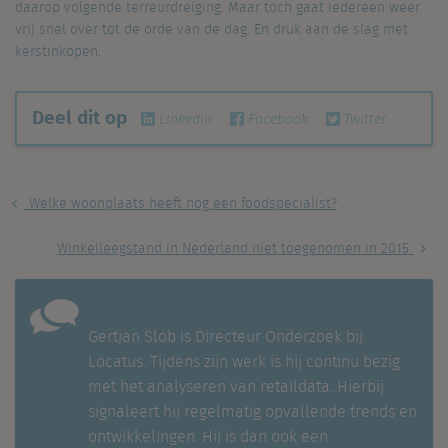
daarop volgende terreurdreiging. Maar toch gaat iedereen weer
vrij snel over tot de orde van de dag. En druk aan de slag met
kerstinkopen.
Deel dit op
Linkedin
Facebook
Twitter
Welke woonplaats heeft nog een foodspecialist?
Winkelleegstand in Nederland niet toegenomen in 2015
Gertjan Slob is Directeur Onderzoek bij
Locatus. Tijdens zijn werk is hij continu bezig
met het analyseren van retaildata. Hierbij
signaleert hij regelmatig opvallende trends en
ontwikkelingen. Hij is dan ook een