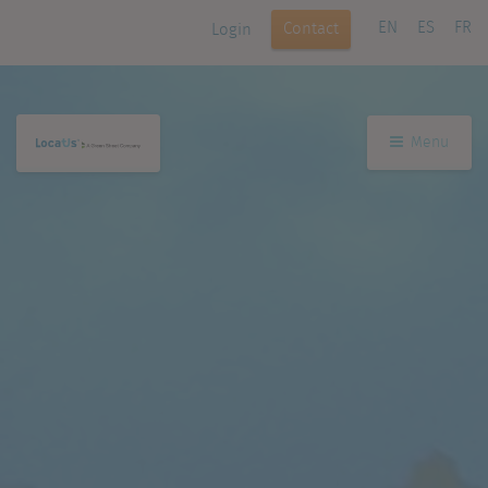
EN
ES
FR
Contact
Login
Menu