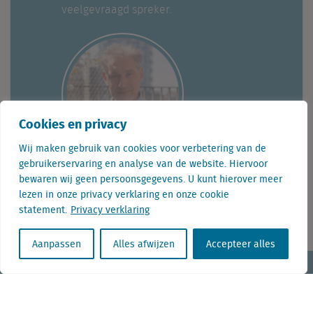
veelgevraagd spreker.
Cookies en privacy
Wij maken gebruik van cookies voor verbetering van de
gebruikerservaring en analyse van de website. Hiervoor
Telefoon: +31(0) 85 760 3283
bewaren wij geen persoonsgegevens. U kunt hierover meer
lezen in onze privacy verklaring en onze cookie
E-mail: gertjan.slob@locatus.com
statement.
Privacy verklaring
Aanpassen
Alles afwijzen
Accepteer alles
KvK nr. Utrecht 27129168
BTW nr. 0094.53.465.B.01